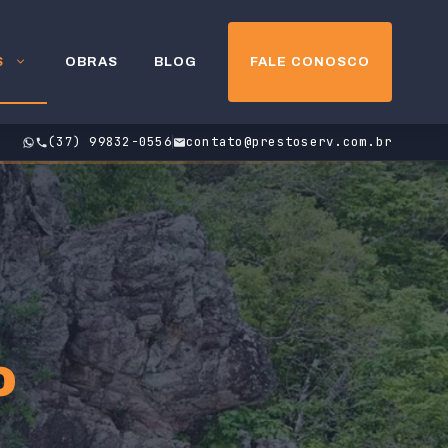
S
OBRAS
BLOG
FALE CONOSCO
(37) 99832-0556
contato@prestoserv.com.br
o