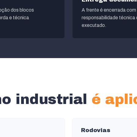
moção dos blocos
A frente é encerrada com 
rda e técnica
responsabilidade técnica
executado.
o industrial
é apl
Rodovias