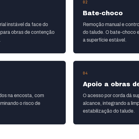
02
Bate-choco
al instável da face do
Remoção manual e control
, para obras de contenção
do talude. O bate-choco e
.
a superfície estável.
04
Apoio a obras 
ados na encosta, com
O acesso por corda dá sup
minando o risco de
alcance, integrando a lim
estabilização do talude.