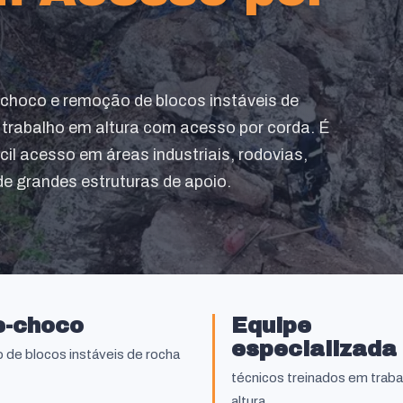
-choco e remoção de blocos instáveis de
o trabalho em altura com acesso por corda. É
cil acesso em áreas industriais, rodovias,
de grandes estruturas de apoio.
e-choco
Equipe
especializada
 de blocos instáveis de rocha
técnicos treinados em trab
altura