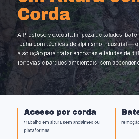
Corda
A Prestoserv executa limpeza de taludes, bate
rocha com técnicas de alpinismo industrial — 
a solução para tratar encostas e taludes de difí
ferrovias e parques ambientais, sem depender 
Acesso por corda
Bat
trabalho em altura sem andaimes ou
remoção
plataformas