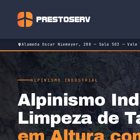
Pular
para
o
conteúdo
Alameda Oscar Niemeyer, 288 — Sala 503 — Vale
ALPINISMO INDUSTRIAL
Alpinismo Ind
Limpeza de T
em Altura co