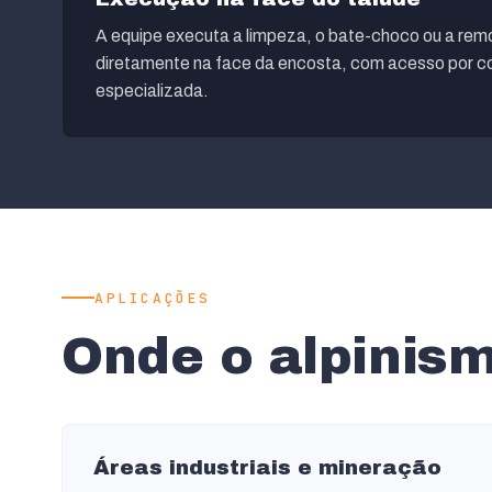
A equipe executa a limpeza, o bate-choco ou a re
diretamente na face da encosta, com acesso por co
especializada.
APLICAÇÕES
Onde o alpinism
Áreas industriais e mineração