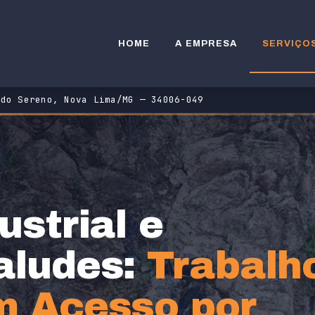
HOME
A EMPRESA
SERVIÇO
 do Sereno, Nova Lima/MG — 34006-049
ustrial e
aludes:
Trabalh
m Acesso por